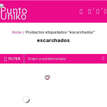
0
0
Inicio
/
Productos etiquetados “escarchados”
escarchados
FILTER
Orden predeterminado