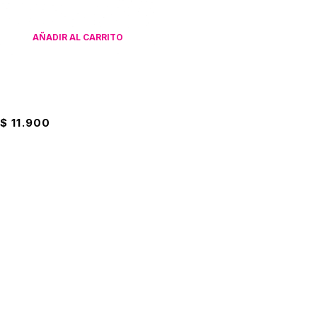
AÑADIR AL CARRITO
Paquete De Foamy
Escarchado x10 Octavo Offi-
Esco
$
11.900
Suscríbete a nuestro boletín
Entérate de las mejores promociones
Suscribirme