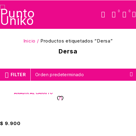
0
0
Inicio
/
Productos etiquetados “Dersa”
Dersa
FILTER
Orden predeterminado
AÑADIR AL CARRITO
Detergente En Polvo Dersa
Vinagre + Limón 1000g
$
9.900