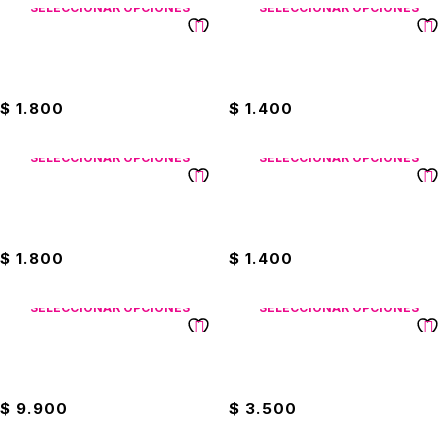
SELECCIONAR OPCIONES
SELECCIONAR OPCIONES
Cuaderno Económico
Cuaderno Económico
Pappyer
Pappyer 50 Hojas
$
1.800
$
1.400
SELECCIONAR OPCIONES
SELECCIONAR OPCIONES
Cuaderno Económico
Cuaderno Económico
Pappyer Mujer
Pappyer Mujer 50 Hojas
$
1.800
$
1.400
SELECCIONAR OPCIONES
SELECCIONAR OPCIONES
Cuaderno Gama Media Norma
Cuaderno Link Scribe Con
Dragon Ball
Stickers
$
9.900
$
3.500