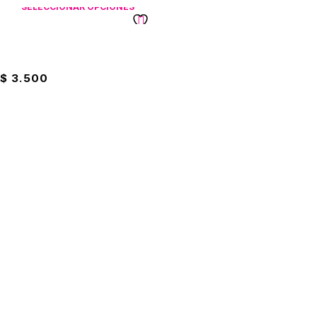
SELECCIONAR OPCIONES
Cuaderno Link Scribe Con
Stickers Niña
$
3.500
Suscríbete a nuestro boletín
Entérate de las mejores promociones
Suscribirme