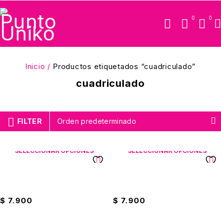
0
0
Inicio
/
Productos etiquetados “cuadriculado”
cuadriculado
FILTER
Orden predeterminado
SELECCIONAR OPCIONES
SELECCIONAR OPCIONES
Cuaderno Cosido Minions
Cuaderno Cosido Primavera
Norma Stickers
Paw Patrol Stickers
$
7.900
$
7.900