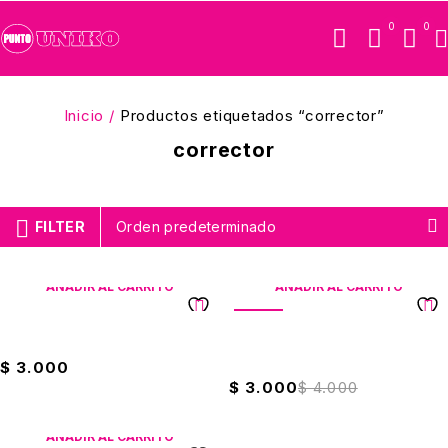
0
0
Inicio
/
Productos etiquetados “corrector”
corrector
FILTER
Orden predeterminado
AÑADIR AL CARRITO
AÑADIR AL CARRITO
VENTA
Corrector Cinta Eterna 6mts
Corrector Cinta Offi-Esco
6mts
$
3.000
$
3.000
$
4.000
AÑADIR AL CARRITO