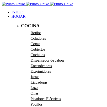
INICIO
HOGAR
COCINA
Botilos
Coladores
Copas
Cubiertos
Cuchillos
Dispensador de Jabon
Encendedores
Exprimidores
Jarras
Licuadoras
Loza
Ollas
Picadores Eléctricos
Pocillos