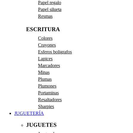
Papel regalo
Papel silueta
Resmas
ESCRITURA
Colores
Crayones
Esferos boligrafos
Lapices
Marcadores
Minas
Plumas
Plumones
Portaminas
Resaltadores
Sharpies
JUGUETERÍA
JUGUETES