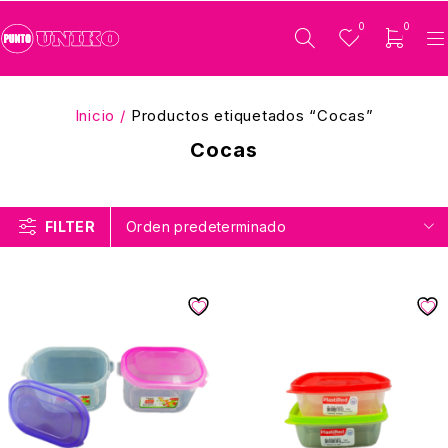
0
0
Inicio
/
Productos etiquetados “Cocas”
Cocas
FILTER
Orden predeterminado