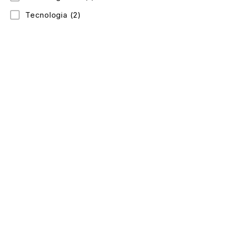
Tecnologia
(2)
Celular: 300 352 5526
Dirección: Cra. 88c #69-53 sur, Bosa, Bogotá
Lunes a Domingo: 9:15 am – 9 pm
Enlaces de interés
Contacto
Mi cuenta
Politica de privacidad
Cambios y devoluciones