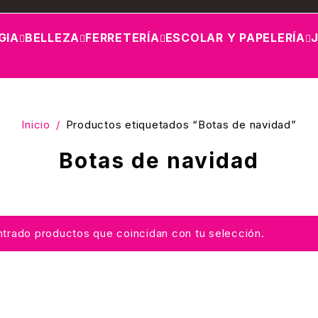
GIA
BELLEZA
FERRETERÍA
ESCOLAR Y PAPELERÍA
Inicio
/
Productos etiquetados “Botas de navidad”
Botas de navidad
trado productos que coincidan con tu selección.