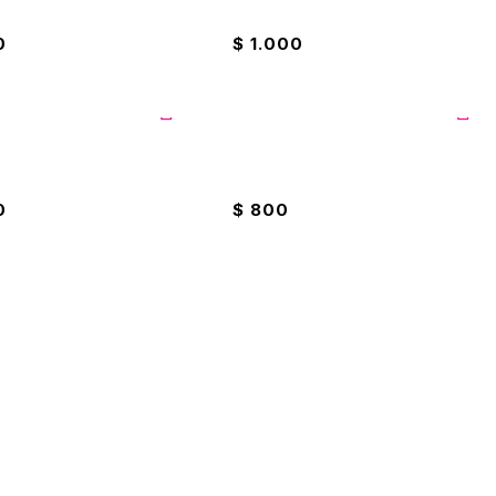
r De Nata Marfil ET213
Borrador Eterna Arcoiris Neon
0
$
1.000
r Para Lápiz Eterna
Borrador Pelikan PZ-40
0
$
800