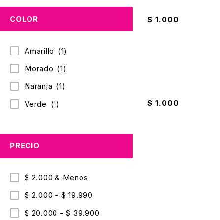
Borrador 612 Nata 
COLOR
$
1.000
Amarillo
(1)
Morado
(1)
Borrador Eterna Mig
Naranja
(1)
Eterna 4B
$
1.000
Verde
(1)
PRECIO
$ 2.000 & Menos
$ 2.000 - $ 19.990
$ 20.000 - $ 39.900