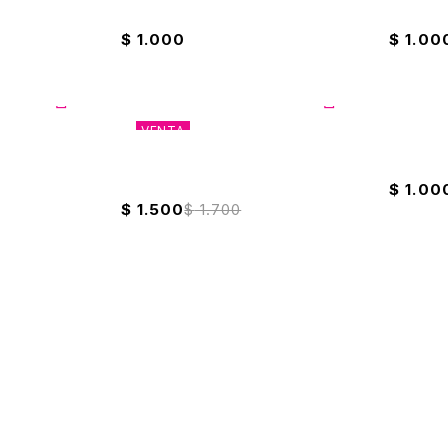
Mayka
Borrador De Nata 812 Zeppelin
Borrado
$
1.000
$
1.00
VENTA
a De Pan
Borrador Miga De Pan Faber
Borrado
Castell
$
1.00
$
1.500
$
1.700