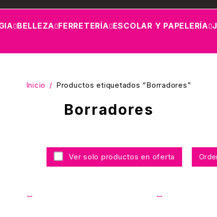
GIA
BELLEZA
FERRETERÍA
ESCOLAR Y PAPELERÍA
Inicio
/
Productos etiquetados “Borradores”
Borradores
Ver solo productos en oferta
Orde