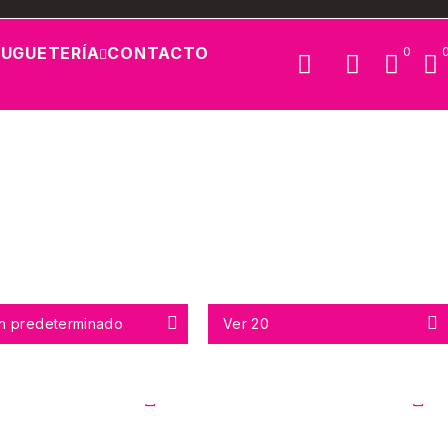
JUGUETERÍA
CONTACTO
0
n predeterminado
Ver
20