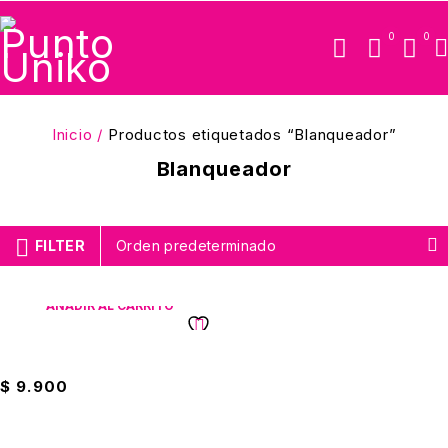
0
0
Inicio
/
Productos etiquetados “Blanqueador”
Blanqueador
FILTER
Orden predeterminado
AÑADIR AL CARRITO
Blanqueador Q' 4000ml
$
9.900