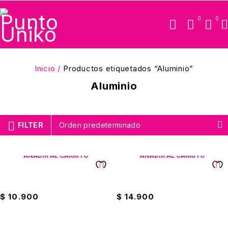
0
0
Inicio
/
Productos etiquetados “Aluminio”
Aluminio
FILTER
Orden predeterminado
AÑADIR AL CARRITO
AÑADIR AL CARRITO
Fiambrera De Aluminio
Jarro De ALuminio #3
$
10.900
$
14.900