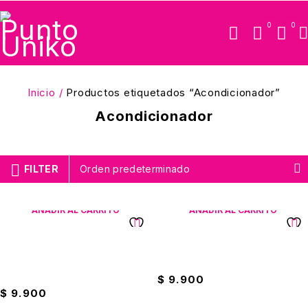
0
0
Inicio
/
Productos etiquetados “Acondicionador”
Acondicionador
FILTER
Orden predeterminado
AÑADIR AL CARRITO
AÑADIR AL CARRITO
Acondicionador Cola De
Acondicionador De Cabello
Caballo Con Extractos
Fawy
Naturales
$
9.900
$
9.900