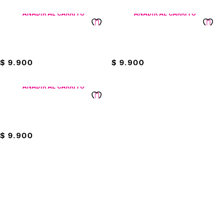
AÑADIR AL CARRITO
AÑADIR AL CARRITO
Acondicionador Familiar Fawy
Acondicionador Fawy Con
Para Todo Tipo De Cabello
Extractos Naturales
$
9.900
$
9.900
AÑADIR AL CARRITO
Acondicionador Fawy
Embrión De Pato
$
9.900
Suscríbete a nuestro boletín